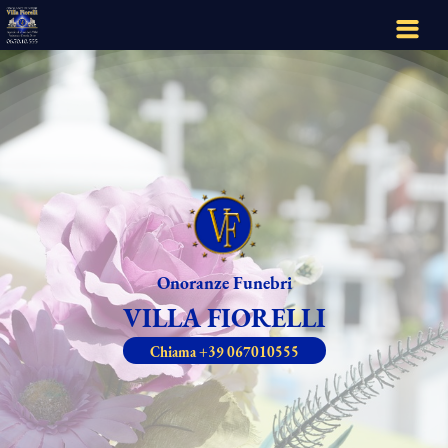
Home
Onoranze Funebri
VILLA FIORELLI
Chiama +39 067010555