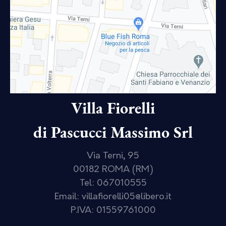
Villa Fiorelli
di Pascucci Massimo Srl
Via Terni, 95
00182 ROMA (RM)
Tel: 067010555
Email: villafiorelli05@libero.it
P.IVA: 01559761000